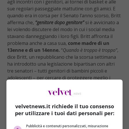
agli incontri con i genitori, ai tornei di basket e alle
sue regolari passeggiate mattutine con gli amici. E
quando era in corsa per il Senato l’anno scorso, Britt
afferma che,
“genitore dopo genitore”
si è avvicinato a
lei volendo discutere del modo in cui i social media
stavano danneggiando i loro figli. Britt affronta il
problema anche a casa sua,
come madre di un
13enne e di un 14enne.
“
Quando è troppo è troppo”
,
dice Britt, un repubblicano che la scorsa settimana
ha introdotto una legislazione bipartisan con altri
tre senatori – tutti genitori di bambini piccoli e
adolescenti – per cercare di proteggere meglio i
bambini online. “Il momento di agire è adesso”.
velvetnews.it richiede il tuo consenso
per utilizzare i tuoi dati personali per:
Pubblicità e contenuti personalizzati, misurazione