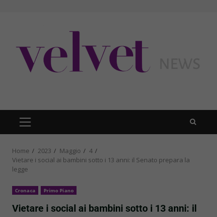
Skip
to
content
PRIMARY
MENU
Home
2023
Maggio
4
Vietare i social ai bambini sotto i 13 anni: il Senato prepara la
legge
Cronaca
Primo Piano
Vietare i social ai bambini sotto i 13 anni: il