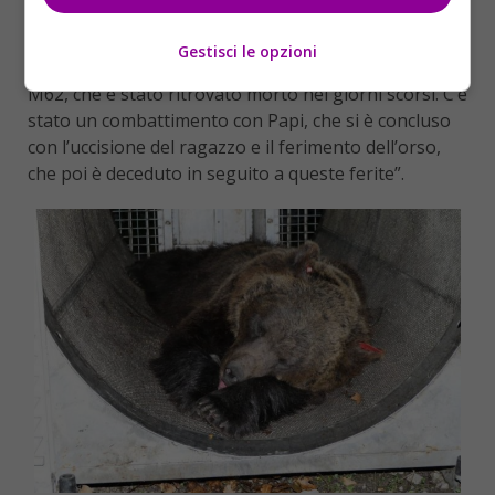
Cosa è successo secondo lei?
“Impossibile dirlo con certezza. Anche se un’ipotesi
Gestisci le opzioni
c’è. Ad aggredire Papi potrebbe essere stato l’orso
M62, che è stato ritrovato morto nei giorni scorsi. C’è
stato un combattimento con Papi, che si è concluso
con l’uccisione del ragazzo e il ferimento dell’orso,
che poi è deceduto in seguito a queste ferite”.