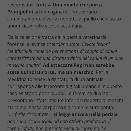
responsabilità di JJ4.
Una novità che porta
Prampolini
ad immaginare uno scenario
completamente diverso rispetto a quello che è stato
annunciato nelle scorse settimane.
Dalla relazione tratta dalla perizia veterinaria
forense, si evince che:
“Sono state rilevate lesioni
identificabili come da penetrazione di coppia di canini
caratterizzate da una distanza tipica dei canini di un orso
maschio adulto”.
Ad attaccare Papi non sarebbe
stata quindi un’orsa, ma un maschio
. Per la
medicina forense la dentatura di un animale
corrisponde alle impronte digitali umane e in questo
caso esistono pochi dubbi. Le femmine di orso
presentano infatti misure inferiori rispetto ai maschi
sia come massa corporea sia come misure dentali.
“Le ferite riscontrate
–
si legge ancora nella perizia
–
non sono riconducibili ad una attività predatoria, il
corpo, infatti, non presenta segni di consumo. La