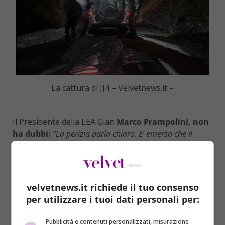
La cattura di JJ4 – Velvetnews.it –
Il Presidente della LEA Gian
Marco Prampolini, non
ha dubbi:
“La perizia parla chiaro. E’ emerso che il
morso causato sul povero Papi non è di JJ4 ma è molto
più grande. E’ di un maschio. JJ4 deve essere scagionata,
non c’entra niente”,
conferma in esclusiva ai nostri
microfoni.
velvetnews.it richiede il tuo consenso
per utilizzare i tuoi dati personali per:
Pubblicità e contenuti personalizzati, misurazione