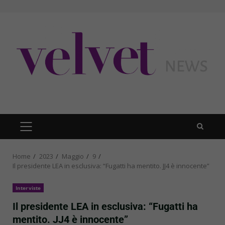
Skip
to
content
PRIMARY
MENU
Home
2023
Maggio
9
Il presidente LEA in esclusiva: “Fugatti ha mentito. JJ4 è innocente”
Interviste
Il presidente LEA in esclusiva: “Fugatti ha
mentito. JJ4 è innocente”