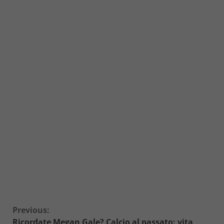
Continue
Previous:
Ricordate Megan Gale? Calcio al passato: vita