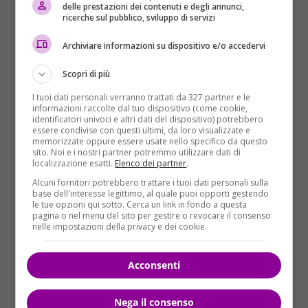
delle prestazioni dei contenuti e degli annunci,
ricerche sul pubblico, sviluppo di servizi
Archiviare informazioni su dispositivo e/o accedervi
Scopri di più
I tuoi dati personali verranno trattati da 327 partner e le
informazioni raccolte dal tuo dispositivo (come cookie,
identificatori univoci e altri dati del dispositivo) potrebbero
essere condivise con questi ultimi, da loro visualizzate e
memorizzate oppure essere usate nello specifico da questo
sito. Noi e i nostri partner potremmo utilizzare dati di
localizzazione esatti.
Elenco dei partner
.
Ma sono state ritrovate tracce biologiche dell’orsa
Alcuni fornitori potrebbero trattare i tuoi dati personali sulla
sul corpo della vittima…
base dell'interesse legittimo, al quale puoi opporti gestendo
le tue opzioni qui sotto. Cerca un link in fondo a questa
“Ma questo non vuol dire assolutamente nulla. JJ4
pagina o nel menu del sito per gestire o revocare il consenso
potrebbe anche essere passata vicino al corpo dopo
nelle impostazioni della privacy e dei cookie.
che Papi era già morto. Potrebbe anche aver dato
una leccata o aver annusato Papi ed aver lasciato le
Acconsenti
sue tracce biologiche. Ma è inconfutabile che ad
uccidere il ragazzo non sia stata lei”.
Nega il consenso