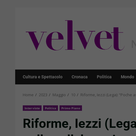
Skip
to
content
Cultura e Spettacolo
Cronaca
Politica
Mondo
Home
2023
Maggio
10
Riforme, Iezzi (Lega): “Poche a
Interviste
Politica
Primo Piano
Riforme, Iezzi (Leg