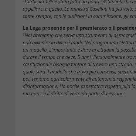
“
L’articolo 138 è stato fatto da padri costituenti che
appellarci a quello. La ministra Casellati ha più volte 
come sempre, con le audizioni in commissione, gli em
La Lega propende per il premierato o il presid
“
Noi riteniamo che serva uno strumento di democrazia d
può avvenire in diversi modi. Nel programma elettora
un modello. L’importante è dare ai cittadini la possibi
durare il tempo che deve, 5 anni.
Personalmente trovo
costituzionale bisogna tentare di trovare una strada, q
quale sarà il modello che trova più consensi, sperando
poi, teniamo particolarmente all’autonomia regionale
disinformazione.
Ho poche aspettative rispetto alla lo
ma non c’è il diritto di verto da parte di nessuno”.