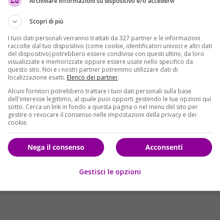
Archiviare informazioni su dispositivo e/o accedervi
ttorale”;
Scopri di più
orme non sono la priorità per il Paese, e che piuttosto va
I tuoi dati personali verranno trattati da 327 partner e le informazioni
raccolte dal tuo dispositivo (come cookie, identificatori univoci e altri dati
 nel corso dei mesi dirà “questo non è una priorità”. Non hanno
del dispositivo) potrebbero essere condivise con questi ultimi, da loro
i a prendere una posizione precisa su qualsiasi argomento, se
visualizzate e memorizzate oppure essere usate nello specifico da
questo sito. Noi e i nostri partner potremmo utilizzare dati di
ni volta dicono che le priorità sono altre, in modo da non dover
localizzazione esatti.
Elenco dei partner
.
rale non è in discussione oggi, perché la adegueremo dopo aver
Alcuni fornitori potrebbero trattare i tuoi dati personali sulla base
dell'interesse legittimo, al quale puoi opporti gestendo le tue opzioni qui
sotto. Cerca un link in fondo a questa pagina o nel menu del sito per
gestire o revocare il consenso nelle impostazioni della privacy e dei
cookie.
Nega il consenso
Acconsenti
Gestisci le opzioni