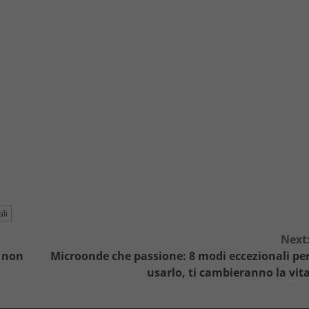
li
Next
i non
Microonde che passione: 8 modi eccezionali pe
usarlo, ti cambieranno la vit