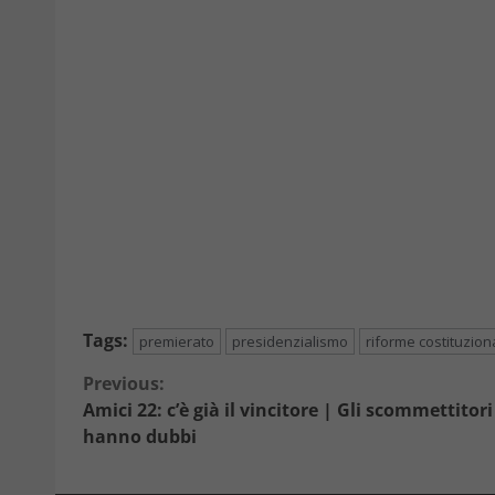
Tags:
premierato
presidenzialismo
riforme costituziona
Continue
Previous:
Amici 22: c’è già il vincitore | Gli scommettitor
Reading
hanno dubbi