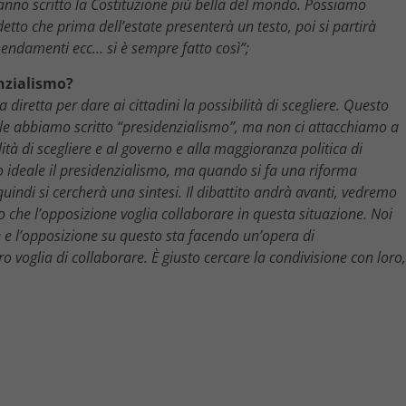
 hanno scritto la Costituzione più bella del mondo. Possiamo
detto che prima dell’estate presenterà un testo, poi si partirà
endamenti ecc… si è sempre fatto così”;
enzialismo?
iretta per dare ai cittadini la possibilità di scegliere. Questo
le abbiamo scritto “presidenzialismo”, ma non ci attacchiamo a
lità di scegliere e al governo e alla maggioranza politica di
 ideale il presidenzialismo, ma quando si fa una riforma
uindi si cercherà una sintesi. Il dibattito andrà avanti, vedremo
 che l’opposizione voglia collaborare in questa situazione. Noi
 e l’opposizione su questo sta facendo un’opera di
ro voglia di collaborare. È giusto cercare la condivisione con loro,