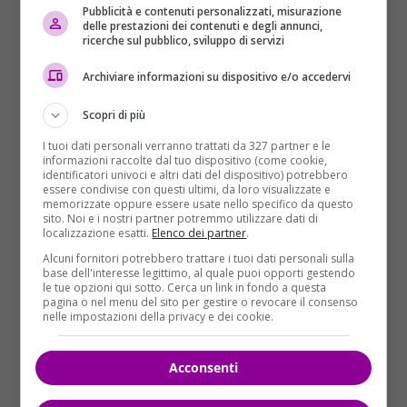
Pubblicità e contenuti personalizzati, misurazione
delle prestazioni dei contenuti e degli annunci,
ricerche sul pubblico, sviluppo di servizi
Archiviare informazioni su dispositivo e/o accedervi
Scopri di più
I tuoi dati personali verranno trattati da 327 partner e le
informazioni raccolte dal tuo dispositivo (come cookie,
identificatori univoci e altri dati del dispositivo) potrebbero
La polemica di Djokovic:
essere condivise con questi ultimi, da loro visualizzate e
memorizzate oppure essere usate nello specifico da questo
sito. Noi e i nostri partner potremmo utilizzare dati di
ecco cosa ha detto contro
localizzazione esatti.
Elenco dei partner
.
Alcuni fornitori potrebbero trattare i tuoi dati personali sulla
Roma
base dell'interesse legittimo, al quale puoi opporti gestendo
le tue opzioni qui sotto. Cerca un link in fondo a questa
pagina o nel menu del sito per gestire o revocare il consenso
nelle impostazioni della privacy e dei cookie.
Acconsenti