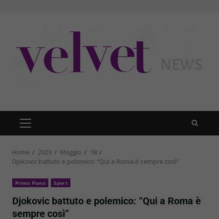
Skip
to
content
PRIMARY
MENU
Home
2023
Maggio
18
Djokovic battuto e polemico: “Qui a Roma è sempre così”
Primo Piano
Sport
Djokovic battuto e polemico: “Qui a Roma è
sempre così”