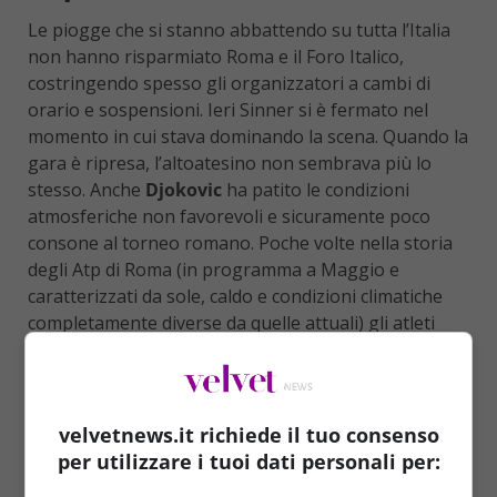
Le piogge che si stanno abbattendo su tutta l’Italia
non hanno risparmiato Roma e il Foro Italico,
costringendo spesso gli organizzatori a cambi di
orario e sospensioni. Ieri Sinner si è fermato nel
momento in cui stava dominando la scena. Quando la
gara è ripresa, l’altoatesino non sembrava più lo
stesso. Anche
Djokovic
ha patito le condizioni
atmosferiche non favorevoli e sicuramente poco
consone al torneo romano. Poche volte nella storia
degli Atp di Roma (in programma a Maggio e
caratterizzati da sole, caldo e condizioni climatiche
completamente diverse da quelle attuali) gli atleti
hanno giocato con il freddo e la pioggia.
velvetnews.it richiede il tuo consenso
per utilizzare i tuoi dati personali per: