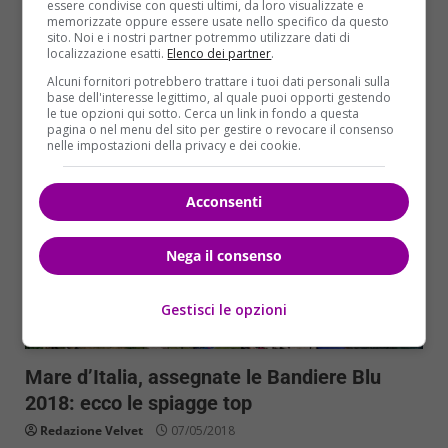
per tre bagnanti, rimasti feriti in spiaggia da
essere condivise con questi ultimi, da loro visualizzate e
memorizzate oppure essere usate nello specifico da questo
tempeste...
sito. Noi e i nostri partner potremmo utilizzare dati di
localizzazione esatti.
Elenco dei partner
.
Read More
Alcuni fornitori potrebbero trattare i tuoi dati personali sulla
base dell'interesse legittimo, al quale puoi opporti gestendo
le tue opzioni qui sotto. Cerca un link in fondo a questa
pagina o nel menu del sito per gestire o revocare il consenso
nelle impostazioni della privacy e dei cookie.
Acconsenti
Nega il consenso
Gestisci le opzioni
Cronaca
Primo Piano
Mare d’Italia, assegnate le Bandiere Blu
2018: ecco le spiagge top
Redazione Velvet
07/05/2018