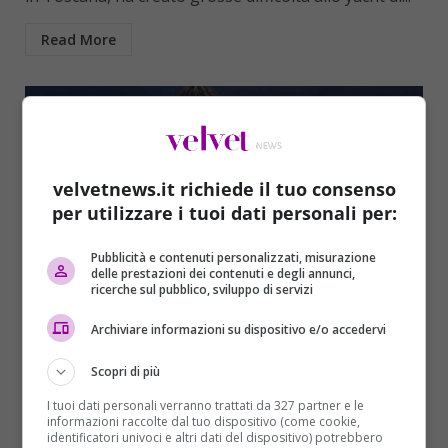
Read More
velvetnews.it richiede il tuo consenso
per utilizzare i tuoi dati personali per:
Pubblicità e contenuti personalizzati, misurazione
delle prestazioni dei contenuti e degli annunci,
ricerche sul pubblico, sviluppo di servizi
Cronaca
Primo Piano
Archiviare informazioni su dispositivo e/o accedervi
Domenica da incubo: fulmini sulla spiaggia.
Tre feriti fra Calabria e Toscana
Scopri di più
Redazione Velvet
20/08/2018
I tuoi dati personali verranno trattati da 327 partner e le
informazioni raccolte dal tuo dispositivo (come cookie,
Una giornata terribile, quella di domenica 19 agosto,
identificatori univoci e altri dati del dispositivo) potrebbero