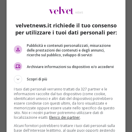
noir fino ai colori pastello per
una linea che collega
passato e futuro dell’azienda
: degli abiti che non
vogliono tradire la tradizione, ma che allo stesso
tempo hanno uno sguardo su ciò che avverrà nei
velvetnews.it richiede il tuo consenso
prossimi mesi. A firmare il tutto
Serge Ruffieux e
per utilizzare i tuoi dati personali per:
Lucie Meier
, anche se in realtà il marchio ancora sta
cercando il vero sostituto di Simons. Forse si sente
Pubblicità e contenuti personalizzati, misurazione
troppo la sua mancanza? Lo stilista è stato
delle prestazioni dei contenuti e degli annunci,
ricerche sul pubblico, sviluppo di servizi
comunque fra i protagonisti della manifestazione
per la presentazione della
collezione
Archiviare informazioni su dispositivo e/o accedervi
Autunno/Inverno 2016-2017 del suo marchio
personale
in occasione del ventesimo anniversario.
Scopri di più
Il sodalizio tra Raf e Dior è stato molto importante,
I tuoi dati personali verranno trattati da 327 partner e le
informazioni raccolte dal tuo dispositivo (come cookie,
tanto che lo scorso marzo
Frédéric Tcheng
ha
identificatori univoci e altri dati del dispositivo) potrebbero
realizzato il docu-fulm
Dior and I
con protagonista
essere condivise con questi ultimi, da loro visualizzate e
memorizzate oppure essere usate nello specifico da questo
proprio lo stesso Simons. Il lungometraggio
sito. Noi e i nostri partner potremmo utilizzare dati di
racconta le sue
prime otto settimane alla guida
localizzazione esatti.
Elenco dei partner
.
della maison francese
: chi lo guarda si trova
Alcuni fornitori potrebbero trattare i tuoi dati personali sulla
base dell'interesse legittimo, al quale puoi opporti gestendo
catapultato nella prima del 2012 e per la precisione