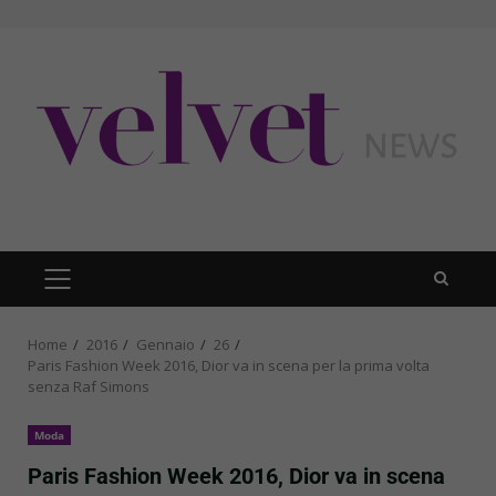
Skip
to
content
PRIMARY
MENU
Home
2016
Gennaio
26
Paris Fashion Week 2016, Dior va in scena per la prima volta
senza Raf Simons
Moda
Paris Fashion Week 2016, Dior va in scena