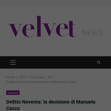
Skip
to
content
PRIMARY
MENU
Home
2017
Gennaio
10
Delitto Noventa: la decisione di Manuela Cacco
Cronaca
Delitto Noventa: la decisione di Manuela
Cacco