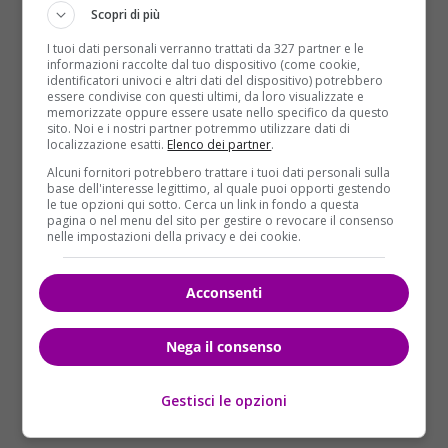
posizione della
Cacco
, inoltre, sarebbe aggravata
Scopri di più
dalle accuse nei suoi confronti di atti persecutori nei
I tuoi dati personali verranno trattati da 327 partner e le
confronti della segretaria di 55 anni di Albignasego.
informazioni raccolte dal tuo dispositivo (come cookie,
Per quanto riguarda la presunta simulazione di
identificatori univoci e altri dati del dispositivo) potrebbero
essere condivise con questi ultimi, da loro visualizzate e
reato,
Manuela Cacco
è accusata di aver finto di
memorizzate oppure essere usate nello specifico da questo
essere stata derubata del cellulare, denunciando il
sito. Noi e i nostri partner potremmo utilizzare dati di
localizzazione esatti.
Elenco dei partner
.
tutto il 15 novembre 2013 alla caserma dei
carabinieri di
Camponogara
. Durante le indagini
Alcuni fornitori potrebbero trattare i tuoi dati personali sulla
base dell'interesse legittimo, al quale puoi opporti gestendo
sarebbe stato scoperto che quel telefono sarebbe
le tue opzioni qui sotto. Cerca un link in fondo a questa
stato utilizzato ancora dalla Cacco, cambiando solo la
pagina o nel menu del sito per gestire o revocare il consenso
nelle impostazioni della privacy e dei cookie.
sim. Ancora molti, comunque, restano i punti oscuri
sulla morte di
Isabella
di cui, al momento, non si
conoscono nemmeno le cause della morte.
Acconsenti
Nega il consenso
Gestisci le opzioni