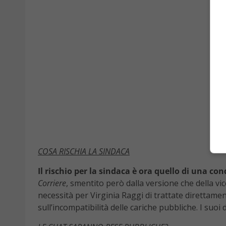
COSA RISCHIA LA SINDACA
Il rischio per la sindaca è ora quello di una co
Corriere
, smentito però dalla versione che della vi
necessità per Virginia Raggi di trattate direttame
sull’incompatibilità delle cariche pubbliche. I suoi