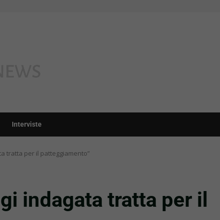
Interviste
a tratta per il patteggiamento”
i indagata tratta per il