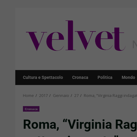
Skip
to
content
Cultura e Spettacolo
Cronaca
Politica
Mondo
Home
2017
Gennaio
27
Roma, “Virginia Raggi indagat
Cronaca
Roma, “Virginia Ragg