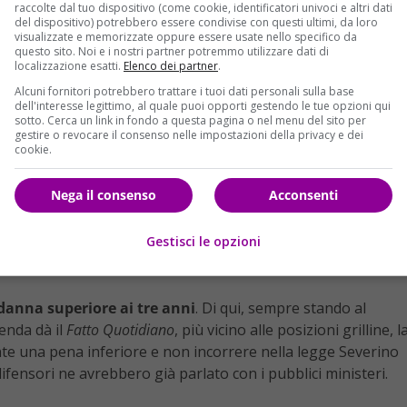
raccolte dal tuo dispositivo (come cookie, identificatori univoci e altri dati
del dispositivo) potrebbero essere condivise con questi ultimi, da loro
visualizzate e memorizzate oppure essere usate nello specifico da
questo sito. Noi e i nostri partner potremmo utilizzare dati di
localizzazione esatti.
Elenco dei partner
.
Alcuni fornitori potrebbero trattare i tuoi dati personali sulla base
dell'interesse legittimo, al quale puoi opporti gestendo le tue opzioni qui
sotto. Cerca un link in fondo a questa pagina o nel menu del sito per
gestire o revocare il consenso nelle impostazioni della privacy e dei
cookie.
Nega il consenso
Acconsenti
Gestisci le opzioni
ndanna superiore ai tre anni
. Di qui, sempre stando al
cenda dà il
Fatto Quotidiano
, più vicino alle posizioni grilline, l
nte una pena inferiore e non incorrere nella legge Severino
 difensori ne avrebbero già parlato con i pubblici ministeri.