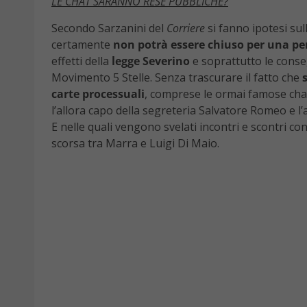
LE CHAT SARANNO RESE PUBBLICHE?
Secondo Sarzanini del
Corriere
si fanno ipotesi su
certamente
non potrà essere chiuso per una pe
effetti della
legge Severino
e soprattutto le conse
Movimento 5 Stelle. Senza trascurare il fatto che
carte processuali
, comprese le ormai famose chat 
l’allora capo della segreteria Salvatore Romeo e l
E nelle quali vengono svelati incontri e scontri con 
scorsa tra Marra e Luigi Di Maio.