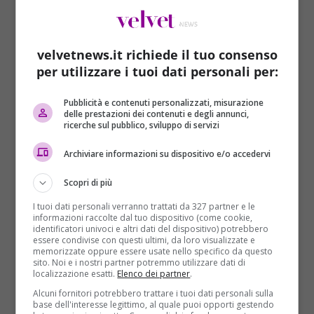
rapper già anni prima di portare a termine la
collaborazione con quest’ultimo.
velvetnews.it richiede il tuo consenso
per utilizzare i tuoi dati personali per:
Pubblicità e contenuti personalizzati, misurazione
delle prestazioni dei contenuti e degli annunci,
ricerche sul pubblico, sviluppo di servizi
Archiviare informazioni su dispositivo e/o accedervi
Scopri di più
I tuoi dati personali verranno trattati da 327 partner e le
informazioni raccolte dal tuo dispositivo (come cookie,
identificatori univoci e altri dati del dispositivo) potrebbero
essere condivise con questi ultimi, da loro visualizzate e
memorizzate oppure essere usate nello specifico da questo
Kanye West, l’ultima
sito. Noi e i nostri partner potremmo utilizzare dati di
localizzazione esatti.
Elenco dei partner
.
provocazione verso Adidas
Alcuni fornitori potrebbero trattare i tuoi dati personali sulla
base dell'interesse legittimo, al quale puoi opporti gestendo