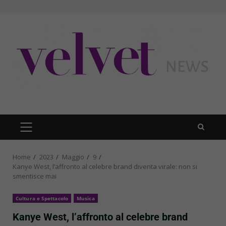
Skip
to
content
PRIMARY
MENU
Home
2023
Maggio
9
Kanye West, l’affronto al celebre brand diventa virale: non si
smentisce mai
Cultura e Spettacolo
Musica
Kanye West, l’affronto al celebre brand