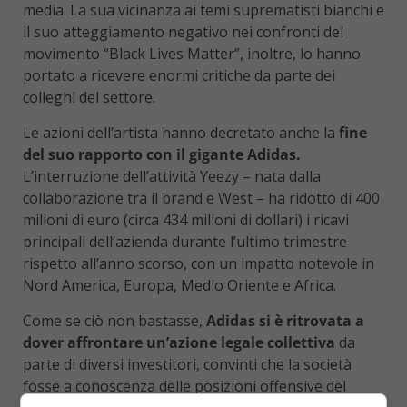
media. La sua vicinanza ai temi suprematisti bianchi e
il suo atteggiamento negativo nei confronti del
movimento “Black Lives Matter”, inoltre, lo hanno
portato a ricevere enormi critiche da parte dei
colleghi del settore.
Le azioni dell’artista hanno decretato anche la
fine
del suo rapporto con il gigante Adidas.
L’interruzione dell’attività Yeezy – nata dalla
collaborazione tra il brand e West – ha ridotto di 400
milioni di euro (circa 434 milioni di dollari) i ricavi
principali dell’azienda durante l’ultimo trimestre
rispetto all’anno scorso, con un impatto notevole in
Nord America, Europa, Medio Oriente e Africa.
Come se ciò non bastasse,
Adidas si è ritrovata a
dover affrontare un’azione legale collettiva
da
parte di diversi investitori, convinti che la società
fosse a conoscenza delle posizioni offensive del