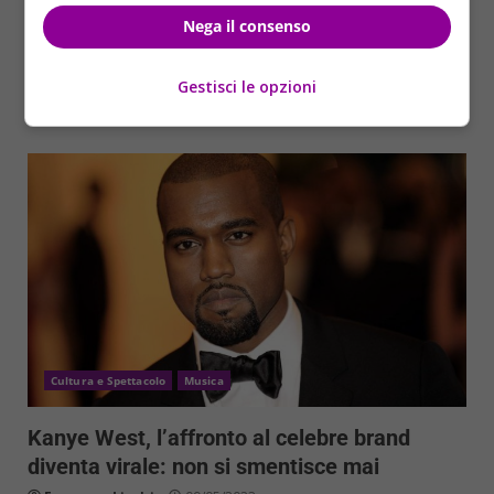
In un’intervista per Men’s Health, Zac Efron ha
ricordato gli effetti negativi di quella che, per
Nega il consenso
l’attore,...
Gestisci le opzioni
Read More
Cultura e Spettacolo
Musica
Kanye West, l’affronto al celebre brand
diventa virale: non si smentisce mai