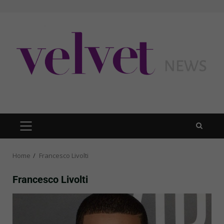
Skip
to
content
PRIMARY
MENU
Home
Francesco Livolti
Francesco Livolti