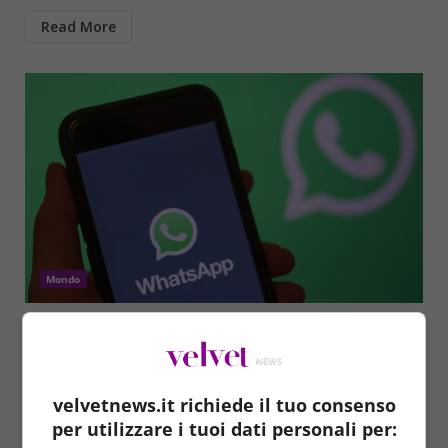
Read More
Mondo
WhatsApp, il trucco che fa impazzire tutti: in
molti non credevano si potesse fare
Francesco Livolti
09/05/2023
velvetnews.it richiede il tuo consenso
Questo semplice trucco sta facendo impazzire gli
per utilizzare i tuoi dati personali per:
utenti su WhatsApp: avevi idea che si potesse fare?