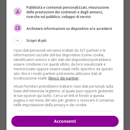
Sono...
Pubblicità e contenuti personalizzati, misurazione
delle prestazioni dei contenuti e degli annunci,
ricerche sul pubblico, sviluppo di servizi
Read More
Archiviare informazioni su dispositivo e/o accedervi
Scopri di più
I tuoi dati personali verranno trattati da 327 partner e le
informazioni raccolte dal tuo dispositivo (come cookie,
identificatori univoci e altri dati del dispositivo) potrebbero
essere condivise con questi ultimi, da loro visualizzate e
memorizzate oppure essere usate nello specifico da questo
sito. Noi e i nostri partner potremmo utilizzare dati di
localizzazione esatti.
Elenco dei partner
.
Alcuni fornitori potrebbero trattare i tuoi dati personali sulla
Mondo
base dell'interesse legittimo, al quale puoi opporti gestendo
le tue opzioni qui sotto. Cerca un link in fondo a questa
pagina o nel menu del sito per gestire o revocare il consenso
Zac Efron, un’esperienza terribile sul set: la
nelle impostazioni della privacy e dei cookie.
confessione dell’attore
Acconsenti
Francesco Livolti
09/05/2023