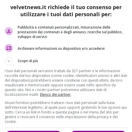
velvetnews.it richiede il tuo consenso per
a di un uomo che recarsi a ritirare il Premio Nobel
, ossia
utilizzare i tuoi dati personali per:
to. Cerchiamo di essere precisi, per non trasecolare:
l, sì. Ma per un uomo come
Bob Dylan
. Il menestrello del
Pubblicità e contenuti personalizzati, misurazione delle
prestazioni dei contenuti e degli annunci, ricerche sul pubblico,
mo 10 dicembre per ritirare il
premio Nobel per la
sviluppo di servizi
Archiviare informazioni su dispositivo e/o accedervi
 novembre
l’
Accademia di Svezia
che assegna l’ambitissimo
etto che avrebbe partecipato all’evento della consegna
Scopri di più
 più di tre settimane dall’appuntamento, Bob, 75 anni, tutti
I tuoi dati personali verranno trattati da 327 partner e le informazioni
palcoscenici dei concerti, ha stabilito di non presentarsi
raccolte dal tuo dispositivo (come cookie, identificatori univoci e altri dati
del dispositivo) potrebbero essere condivise con questi ultimi, da loro
 partire dal 10 dicembre dovrà tenere un’ora di lezione,
visualizzate e memorizzate oppure essere usate nello specifico da
Nobel hanno ricevuto dall’artista americano una “
lettera
questo sito. Noi e i nostri partner potremmo utilizzare dati di
localizzazione esatti.
Elenco dei partner
.
rsi rendere disponibile
a raggiungere Stoccolma per
ccessivi all’assegnazione del riconoscimento, il 13 ottobre
Alcuni fornitori potrebbero trattare i tuoi dati personali sulla base
dell'interesse legittimo, al quale puoi opporti gestendo le tue opzioni qui
nto dopo una settimana si era deciso ad accettare.
sotto. Cerca un link in fondo a questa pagina o nel menu del sito per
gestire o revocare il consenso nelle impostazioni della privacy e dei
esignato al Nobel non va in Svezia a ritirare il premio. Due
cookie.
91) e il cinese
Liu Xiaobo
(2010), premiati con il
Nobel per