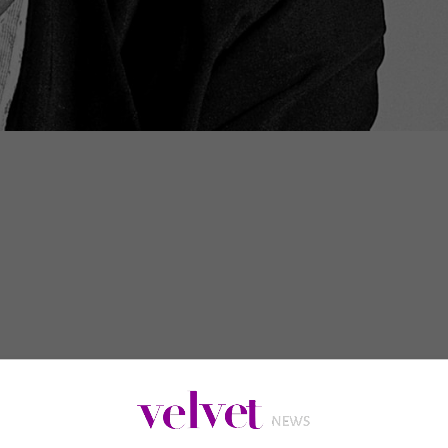
ncitore del premio Nobel per la Letteratura 2016, fa sapere che il