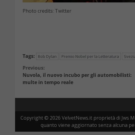
Photo credits: Twitter
Tags:
Bob Dylan
Premio Nobel per la Letteratura
Svezi
Continue
Previous:
Nuvola, il nuovo incubo per gli automobilisti:
Reading
multe in tempo reale
Copyright © 2026 VelvetNews.it proprietà di Jws Me
quanto viene aggiornato senza alcuna peri