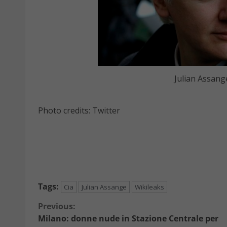
Julian Assang
Photo credits: Twitter
Tags:
Cia
Julian Assange
Wikileaks
Continue
Previous:
Milano: donne nude in Stazione Centrale per