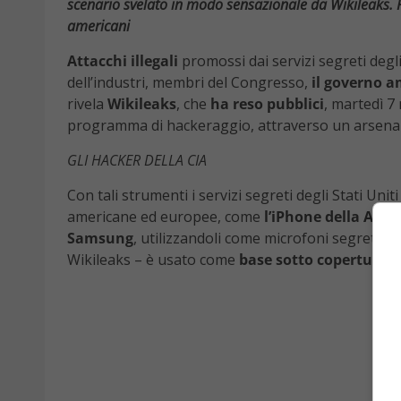
scenario svelato in modo sensazionale da Wikileaks. F
americani
Attacchi illegali
promossi dai servizi segreti deg
dell’industri, membri del Congresso,
il governo 
rivela
Wikileaks
, che
ha reso pubblici
, martedì 7
programma di hackeraggio, attraverso un arsenale
GLI HACKER DELLA CIA
Con tali strumenti i servizi segreti degli Stati Uni
americane ed europee, come
l’iPhone della Appl
Samsung
, utilizzandoli come microfoni segreti. 
Wikileaks – è usato come
base sotto copertura da