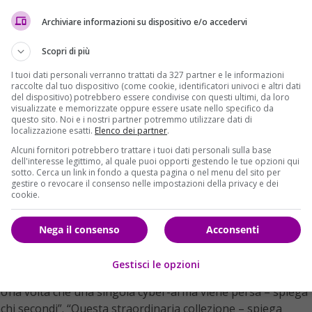
Archiviare informazioni su dispositivo e/o accedervi
Scopri di più
I tuoi dati personali verranno trattati da 327 partner e le informazioni
raccolte dal tuo dispositivo (come cookie, identificatori univoci e altri dati
del dispositivo) potrebbero essere condivise con questi ultimi, da loro
visualizzate e memorizzate oppure essere usate nello specifico da
questo sito. Noi e i nostri partner potremmo utilizzare dati di
localizzazione esatti.
Elenco dei partner
.
Alcuni fornitori potrebbero trattare i tuoi dati personali sulla base
ngece Agency coprivano da Francoforte l’Europa, il Medio
dell'interesse legittimo, al quale puoi opporti gestendo le tue opzioni qui
ta da Juliane Assange – attualmente “ospite” dell’ambasciata
sotto. Cerca un link in fondo a questa pagina o nel menu del sito per
gestire o revocare il consenso nelle impostazioni della privacy e dei
ovengono dal Center for Cyber Intelligence della Cia. Di
cookie.
 il controllo di gran parte del suo cyber-arsenale
,
Nega il consenso
Acconsenti
Gestisci le opzioni
armi può essere paragonata in termini di pericoli a quell
 “Una volta che una singola cyber-arma viene persa – spiega
ochi secondi”. “Questa straordinaria collezione – spiega