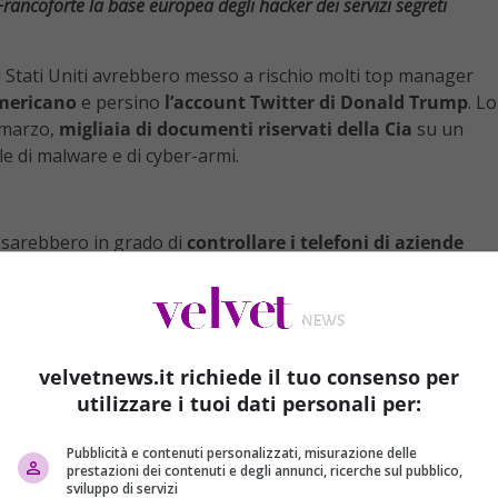
rancoforte la base europea degli hacker dei servizi segreti
li Stati Uniti avrebbero messo a rischio molti top manager
americano
e persino
l’account Twitter di Donald Trump
. Lo
 marzo,
migliaia di documenti riservati della Cia
su un
 di malware e di cyber-armi.
ti sarebbero in grado di
controllare i telefoni di aziende
e
, gli
Android di Google
e
Microsoft
, e persino i
televisori
Il consolato americano a Francoforte – sostiene sempre
gli hacker della Cia
.
velvetnews.it richiede il tuo consenso per
utilizzare i tuoi dati personali per:
Pubblicità e contenuti personalizzati, misurazione delle
prestazioni dei contenuti e degli annunci, ricerche sul pubblico,
sviluppo di servizi