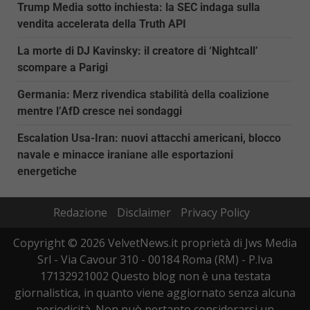
Trump Media sotto inchiesta: la SEC indaga sulla
vendita accelerata della Truth API
La morte di DJ Kavinsky: il creatore di ‘Nightcall’
scompare a Parigi
Germania: Merz rivendica stabilità della coalizione
mentre l’AfD cresce nei sondaggi
Escalation Usa-Iran: nuovi attacchi americani, blocco
navale e minacce iraniane alle esportazioni
energetiche
Redazione
Disclaimer
Privacy Policy
Copyright © 2026 VelvetNews.it proprietà di Jws Media
Srl - Via Cavour 310 - 00184 Roma (RM) - P.Iva
17132921002 Questo blog non è una testata
giornalistica, in quanto viene aggiornato senza alcuna
periodicità. Non può pertanto considerarsi un