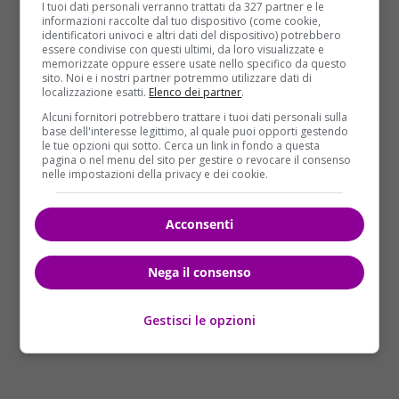
I tuoi dati personali verranno trattati da 327 partner e le
polizia e la polizia locale del nucleo assistenza
informazioni raccolte dal tuo dispositivo (come cookie,
emarginati del II Gruppo. Sul posto sono in corso i
identificatori univoci e altri dati del dispositivo) potrebbero
essere condivise con questi ultimi, da loro visualizzate e
rilievi della polizia scientifica. Lo stadio, progettato da
memorizzate oppure essere usate nello specifico da questo
Nervi, è da diversi anni in stato di abbandono ed è
sito. Noi e i nostri partner potremmo utilizzare dati di
localizzazione esatti.
Elenco dei partner
.
spesso rifugio di senzatetto. Inoltre si sta
procedendo, come riportato da
Adnkronos
, a dei
Alcuni fornitori potrebbero trattare i tuoi dati personali sulla
base dell'interesse legittimo, al quale puoi opporti gestendo
controlli di alcuni senzatetto presenti nella zona.
le tue opzioni qui sotto. Cerca un link in fondo a questa
Non si esclude quindi che anche la vittima possa
pagina o nel menu del sito per gestire o revocare il consenso
nelle impostazioni della privacy e dei cookie.
essere un clochard.
Acconsenti
Nega il consenso
Gestisci le opzioni