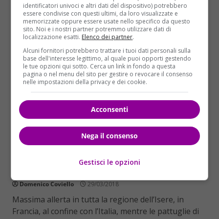
identificatori univoci e altri dati del dispositivo) potrebbero
Read More
essere condivise con questi ultimi, da loro visualizzate e
memorizzate oppure essere usate nello specifico da questo
sito. Noi e i nostri partner potremmo utilizzare dati di
localizzazione esatti.
Elenco dei partner
.
Alcuni fornitori potrebbero trattare i tuoi dati personali sulla
base dell'interesse legittimo, al quale puoi opporti gestendo
le tue opzioni qui sotto. Cerca un link in fondo a questa
pagina o nel menu del sito per gestire o revocare il consenso
nelle impostazioni della privacy e dei cookie.
Acconsenti
Mondo
Primo Piano
Nega il consenso
Francia, auto contro militari: panico in val
Gestisci le opzioni
d’Isère
Domenico Coviello
29/03/2018
Massima allerta in tutta la regione dell’Isere, in
Francia, al confine con l’Italia, mentre le pattuglie di