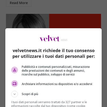
Read More
velvetnews.it richiede il tuo consenso
per utilizzare i tuoi dati personali per:
Editoriale del Direttore
Pubblicità e contenuti personalizzati, misurazione
delle prestazioni dei contenuti e degli annunci,
ricerche sul pubblico, sviluppo di servizi
EDITORIALE DEL DIRETTORE
Sara Zuccari
29/03/2018
Archiviare informazioni su dispositivo e/o accedervi
Care lettrici e cari lettori, Andiamo a scoprire
Scopri di più
insieme, come ogni settimana, la copertina di
VelvetMag notizia...
I tuoi dati personali verranno trattati da 327 partner e le
informazioni raccolte dal tuo dispositivo (come cookie,