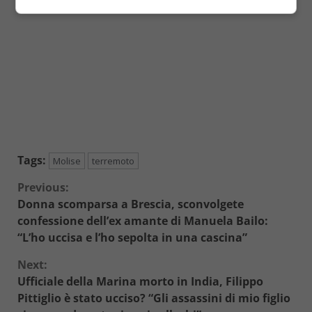
Tags:
Molise
terremoto
Continue
Previous:
Donna scomparsa a Brescia, sconvolgete
Reading
confessione dell’ex amante di Manuela Bailo:
“L’ho uccisa e l’ho sepolta in una cascina”
Next:
Ufficiale della Marina morto in India, Filippo
Pittiglio è stato ucciso? “Gli assassini di mio figlio