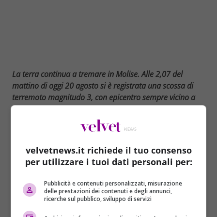
La terra continua a tremare in Molise. Alle 2,07 del
mattino di oggi 20 agosto si è registrata una scossa di
terremoto magnitudo 3, con epicentro sempre vicino a
Montecilfone (Campobasso), già funestato nei giorni
scorsi.
Sono circa
190 i terremoti localizzati nell’area dal
velvetnews.it richiede il tuo consenso
14 agosto
scorso, di cui 22 di magnitudo uguale o
per utilizzare i tuoi dati personali per:
superiore a 2, il più forte dei quali di
magnitudo
(momento) 5.1 alle 20,19 del 16 agosto
. Al
Pubblicità e contenuti personalizzati, misurazione
momento non si segnalano ulteriori danni.
delle prestazioni dei contenuti e degli annunci,
ricerche sul pubblico, sviluppo di servizi
Proprio a seguito della scossa sismica più pericolosa,
quella del 16 agosto, in
Molise
in via precauzionale è