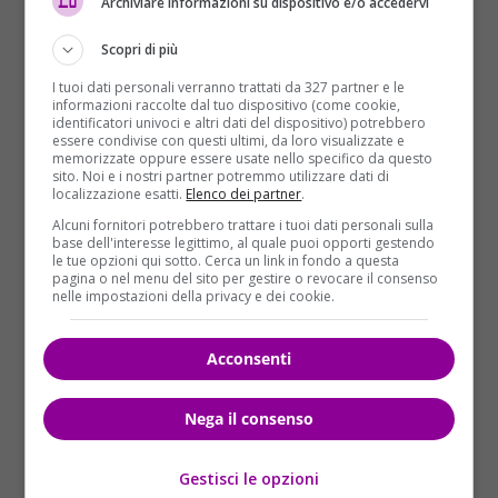
Archiviare informazioni su dispositivo e/o accedervi
stato
chiuso il viadotto del Liscione
e un tratto
Scopri di più
della strada statale 647
Fondo Valle del Biferno
per
consentire la verifica delle infrastrutture.
Migliaia di
I tuoi dati personali verranno trattati da 327 partner e le
persone hanno dormito in strada in queste
informazioni raccolte dal tuo dispositivo (come cookie,
identificatori univoci e altri dati del dispositivo) potrebbero
ultime notti per la paura
: tende, soccorsi e beni di
essere condivise con questi ultimi, da loro visualizzate e
prima necessità continuano ad affluire a
memorizzate oppure essere usate nello specifico da questo
sito. Noi e i nostri partner potremmo utilizzare dati di
Montecilfone, l’epicentro dove si era registrato un
localizzazione esatti.
Elenco dei partner
.
altro sisma alla vigili di Ferragosto.
Alcuni fornitori potrebbero trattare i tuoi dati personali sulla
base dell'interesse legittimo, al quale puoi opporti gestendo
Photo credits: Twitter
le tue opzioni qui sotto. Cerca un link in fondo a questa
pagina o nel menu del sito per gestire o revocare il consenso
nelle impostazioni della privacy e dei cookie.
Acconsenti
Nega il consenso
Gestisci le opzioni