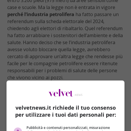
entro 3.200 piedi (975 metri) da aree sensibili come
case e scuole. Ma la legge non è entrata in vigore
perché l’industria petrolifera
ha fatto passare un
referendum sulla scheda elettorale del 2024,
chiedendo agli elettori di ribaltarlo. Quel referendum
ha fatto arrabbiare i sostenitori dell’ambiente e della
salute. Hanno deciso che se l’industria petrolifera
avesse voluto bloccare quella legge, avrebbero
cercato di approvare un’altra legge che rendesse più
facile per le compagnie petrolifere essere ritenute
responsabili per i problemi di salute delle persone
che vivono vicino ai pozzi.
velvetnews.it richiede il tuo consenso
per utilizzare i tuoi dati personali per:
Pubblicità e contenuti personalizzati, misurazione