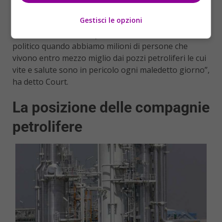
in corsa per il Congresso. “Un disegno di legge come
Gestisci le opzioni
questo dovrebbe ottenere un’udienza da parte del
Senato e non essere spinto in un cassetto da un
politico quando abbiamo milioni di persone che
vivono entro mezzo miglio dai pozzi petroliferi le cui
vite e salute sono in pericolo ogni maledetto giorno”,
ha detto Court.
La posizione delle compagnie
petrolifere