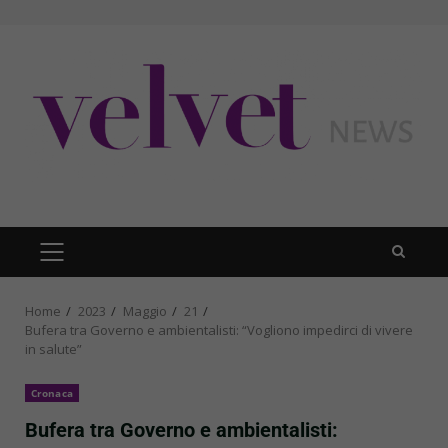
Skip
to
content
PRIMARY
MENU
Home
2023
Maggio
21
Bufera tra Governo e ambientalisti: “Vogliono impedirci di vivere
in salute”
Cronaca
Bufera tra Governo e ambientalisti: