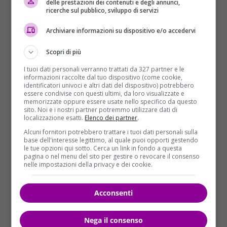
delle prestazioni dei contenuti e degli annunci,
ricerche sul pubblico, sviluppo di servizi
Archiviare informazioni su dispositivo e/o accedervi
Scopri di più
I tuoi dati personali verranno trattati da 327 partner e le
informazioni raccolte dal tuo dispositivo (come cookie,
Il disegno di legge, scritto dalla senatrice
Lena
identificatori univoci e altri dati del dispositivo) potrebbero
Gonzalez
, avrebbe richiesto alle compagnie
essere condivise con questi ultimi, da loro visualizzate e
memorizzate oppure essere usate nello specifico da questo
petrolifere di pagare fino a $ 1 milione alle persone
sito. Noi e i nostri partner potremmo utilizzare dati di
che hanno il cancro o altri problemi di salute
localizzazione esatti.
Elenco dei partner
.
associati al pozzo.
“Oggi abbiamo perso un’opportunità
Alcuni fornitori potrebbero trattare i tuoi dati personali sulla
chiave per far avanzare una legislazione che riterrebbe
base dell'interesse legittimo, al quale puoi opporti gestendo
le tue opzioni qui sotto. Cerca un link in fondo a questa
responsabili gli inquinatori e impedirebbe ulteriori danni
pagina o nel menu del sito per gestire o revocare il consenso
alle famiglie che stanno solo cercando di rimanere in
nelle impostazioni della privacy e dei cookie.
salute e avere una migliore qualità della vita”
,
ha detto
Gonzalez in una nota.
Jamie Court, presidente del
Acconsenti
gruppo di difesa Consumer Watchdog, ha accusato il
presidente della commissione il senatore Anthony
Nega il consenso
Portantino, un democratico di Burbank che è anche