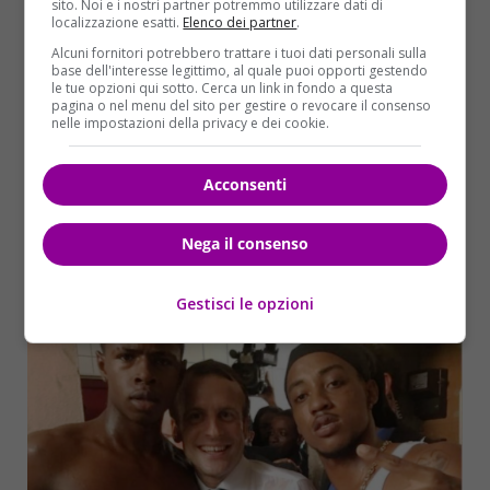
Politica
Primo Piano
sito. Noi e i nostri partner potremmo utilizzare dati di
localizzazione esatti.
Elenco dei partner
.
Alcuni fornitori potrebbero trattare i tuoi dati personali sulla
“Gilet gialli? Fate pulizia a casa vostra”, la
base dell'interesse legittimo, al quale puoi opporti gestendo
Francia contro Di Maio e Salvini. Secca
le tue opzioni qui sotto. Cerca un link in fondo a questa
pagina o nel menu del sito per gestire o revocare il consenso
replica italiana
nelle impostazioni della privacy e dei cookie.
Domenico Coviello
08/01/2019
AGGIORNAMENTO ORE 10:57 – Stamani 8 gennaio
Acconsenti
arriva la reazione del vicepremier, Luigi Di Maio, alla
ministra francese....
Nega il consenso
Read More
Gestisci le opzioni