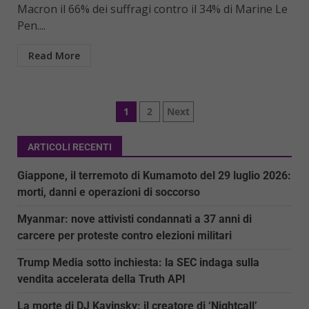
Macron il 66% dei suffragi contro il 34% di Marine Le
Pen....
Read More
Paginazione
1
2
Next
degli
ARTICOLI RECENTI
articoli
Giappone, il terremoto di Kumamoto del 29 luglio 2026:
morti, danni e operazioni di soccorso
Myanmar: nove attivisti condannati a 37 anni di
carcere per proteste contro elezioni militari
Trump Media sotto inchiesta: la SEC indaga sulla
vendita accelerata della Truth API
La morte di DJ Kavinsky: il creatore di ‘Nightcall’