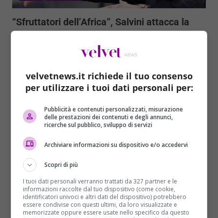
“Sfruttatori dell’Africa”, Salvini attacca la
Francia e Macron
Domenico Coviello
22/01/2019
I migranti “si salvano, come ha fatto la guardia
costiera libica, e si riportano indietro così la...
velvetnews.it richiede il tuo consenso
per utilizzare i tuoi dati personali per:
Read More
Pubblicità e contenuti personalizzati, misurazione
delle prestazioni dei contenuti e degli annunci,
ricerche sul pubblico, sviluppo di servizi
Archiviare informazioni su dispositivo e/o accedervi
Scopri di più
I tuoi dati personali verranno trattati da 327 partner e le
informazioni raccolte dal tuo dispositivo (come cookie,
identificatori univoci e altri dati del dispositivo) potrebbero
essere condivise con questi ultimi, da loro visualizzate e
memorizzate oppure essere usate nello specifico da questo