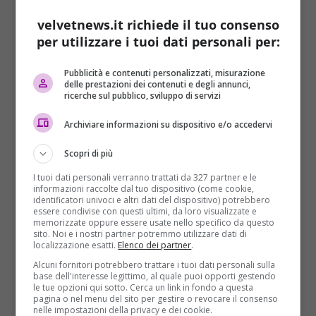
sconosciute e mettere la spunta sul box. A questo
velvetnews.it richiede il tuo consenso
punto dovremo solo aprire il file e accettare
per utilizzare i tuoi dati personali per:
l’installer, dopodiché saremo pronti a giocare!
Pubblicità e contenuti personalizzati, misurazione
delle prestazioni dei contenuti e degli annunci,
ricerche sul pubblico, sviluppo di servizi
Archiviare informazioni su dispositivo e/o accedervi
Scopri di più
I tuoi dati personali verranno trattati da 327 partner e le
informazioni raccolte dal tuo dispositivo (come cookie,
identificatori univoci e altri dati del dispositivo) potrebbero
essere condivise con questi ultimi, da loro visualizzate e
memorizzate oppure essere usate nello specifico da questo
sito. Noi e i nostri partner potremmo utilizzare dati di
localizzazione esatti.
Elenco dei partner
.
Alcuni fornitori potrebbero trattare i tuoi dati personali sulla
base dell'interesse legittimo, al quale puoi opporti gestendo
le tue opzioni qui sotto. Cerca un link in fondo a questa
pagina o nel menu del sito per gestire o revocare il consenso
nelle impostazioni della privacy e dei cookie.