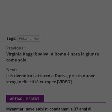
Tags:
Pokemon Go
Continue
Previous:
Virginia Raggi è salva. A Roma è nata la giunta
Reading
comunale
Next:
Isis rivendica l’attacco a Dacca, presto nuove
stragi nelle città europee [VIDEO]
ARTICOLI RECENTI
Myanmar: nove attivisti condannati a 37 anni di