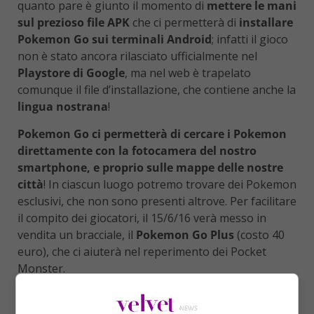
quanto pare è giunto il momento di
mettere le mani
sul prezioso file APK
che ci permetterà di
installare
Pokemon Go sui terminali Android
; infatti il gioco
non è stato ancora rilasciato ufficialmente nel
Playstore di Google
, ma nel web è trapelato
comunque il file d’installazione, che contiene anche la
lingua nostrana
!
Pokemon Go ci permetterà di cercare i Pokemon
direttamente con la fotocamera del nostro
smartphone, e proprio sulle mappe delle nostre
città
! In ciascun luogo potremo trovare dei Pokemon
esclusivi, che non sono presenti altrove. Per facilitare
il compito dei giocatori, il 15/6/16 verà messo in
vendita un bracciale, il
Pokemon Go Plus
(costo 40
euro), che ci aiuterà nel reperimento dei Pocket
Monster.
Per
installare il file APK
basterà scaricarlo dalla
rete, andare in impostazioni–>sicurezza—>sorgenti