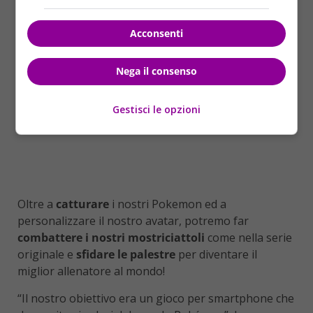
Acconsenti
Nega il consenso
Gestisci le opzioni
Oltre a
catturare
i nostri Pokemon ed a
personalizzare il nostro avatar, potremo far
combattere i nostri mostriciattoli
come nella serie
originale e
sfidare le palestre
per diventare il
miglior allenatore al mondo!
“Il nostro obiettivo era un gioco per smartphone che