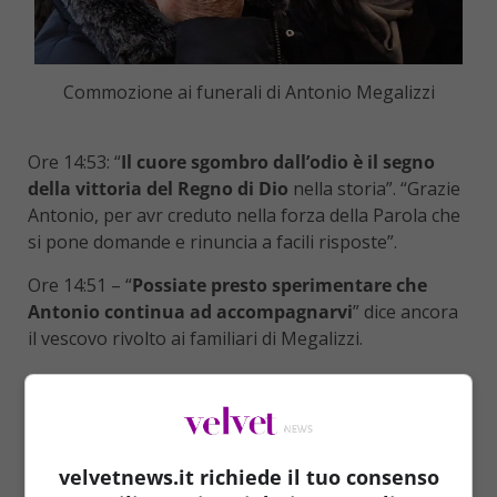
Commozione ai funerali di Antonio Megalizzi
Ore 14:53: “
Il cuore sgombro dall’odio è il segno
della vittoria del Regno di Dio
nella storia”. “Grazie
Antonio, per avr creduto nella forza della Parola che
si pone domande e rinuncia a facili risposte”.
Ore 14:51 – “
Possiate presto sperimentare che
Antonio continua ad accompagnarvi
” dice ancora
il vescovo rivolto ai familiari di Megalizzi.
Ore 14:48 – “
Una violenza cieca e assurda
“, le prime
parole dell’arcivescovo Lauro Tisi sull’attentato di
Strasburgo che ha ucciso Antonio Megalizzi. “
La vita
di Antonio…in tanti testimoniano da giorni le sue
velvetnews.it richiede il tuo consenso
doti non comuni di altruismo
“. “
Voleva
un’Europa