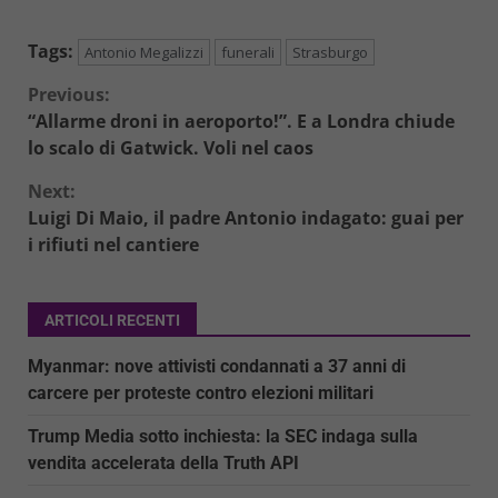
Tags:
Antonio Megalizzi
funerali
Strasburgo
Continue
Previous:
“Allarme droni in aeroporto!”. E a Londra chiude
Reading
lo scalo di Gatwick. Voli nel caos
Next:
Luigi Di Maio, il padre Antonio indagato: guai per
i rifiuti nel cantiere
ARTICOLI RECENTI
Myanmar: nove attivisti condannati a 37 anni di
carcere per proteste contro elezioni militari
Trump Media sotto inchiesta: la SEC indaga sulla
vendita accelerata della Truth API