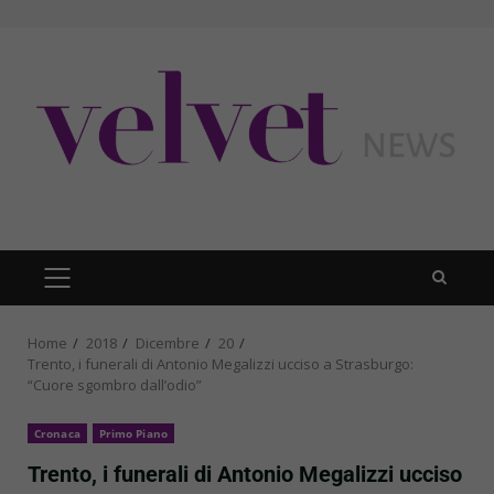
Skip
to
content
PRIMARY
MENU
Home
2018
Dicembre
20
Trento, i funerali di Antonio Megalizzi ucciso a Strasburgo:
“Cuore sgombro dall’odio”
Cronaca
Primo Piano
Trento, i funerali di Antonio Megalizzi ucciso