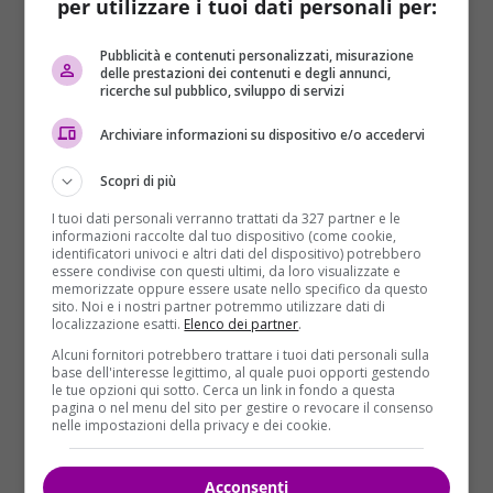
per utilizzare i tuoi dati personali per:
senza confini e senza pregiudizi, alla quale non
vedeva alternative”. Ma tutto questo non
Pubblicità e contenuti personalizzati, misurazione
cancella il dramma di questa morte
“.
delle prestazioni dei contenuti e degli annunci,
ricerche sul pubblico, sviluppo di servizi
Archiviare informazioni su dispositivo e/o accedervi
Scopri di più
I tuoi dati personali verranno trattati da 327 partner e le
informazioni raccolte dal tuo dispositivo (come cookie,
identificatori univoci e altri dati del dispositivo) potrebbero
essere condivise con questi ultimi, da loro visualizzate e
memorizzate oppure essere usate nello specifico da questo
sito. Noi e i nostri partner potremmo utilizzare dati di
localizzazione esatti.
Elenco dei partner
.
Alcuni fornitori potrebbero trattare i tuoi dati personali sulla
base dell'interesse legittimo, al quale puoi opporti gestendo
le tue opzioni qui sotto. Cerca un link in fondo a questa
pagina o nel menu del sito per gestire o revocare il consenso
nelle impostazioni della privacy e dei cookie.
Ore 14:45 – Viene letto
il vangelo. Da una brano di
Giovanni.: “Se il chicco di grano non muore non
Acconsenti