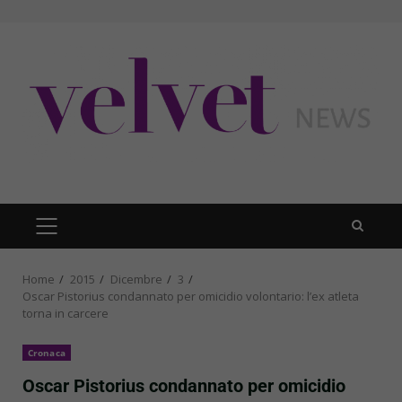
Skip
to
content
PRIMARY
MENU
Home
2015
Dicembre
3
Oscar Pistorius condannato per omicidio volontario: l’ex atleta
torna in carcere
Cronaca
Oscar Pistorius condannato per omicidio