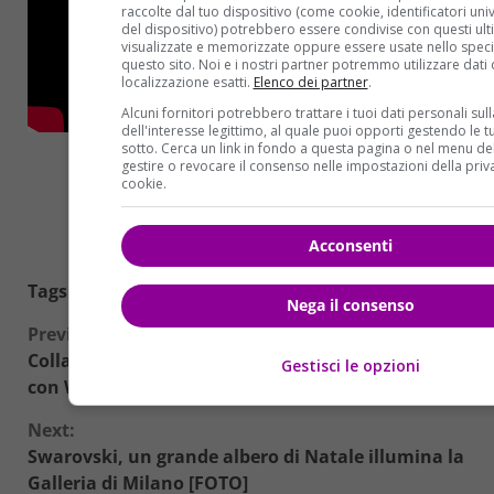
raccolte dal tuo dispositivo (come cookie, identificatori univo
del dispositivo) potrebbero essere condivise con questi ulti
visualizzate e memorizzate oppure essere usate nello speci
questo sito. Noi e i nostri partner potremmo utilizzare dati 
localizzazione esatti.
Elenco dei partner
.
Alcuni fornitori potrebbero trattare i tuoi dati personali sul
dell'interesse legittimo, al quale puoi opporti gestendo le t
sotto. Cerca un link in fondo a questa pagina o nel menu del
gestire o revocare il consenso nelle impostazioni della priv
cookie.
Acconsenti
Tags:
Oscar Pistorius
Nega il consenso
Continue
Previous:
Collateral Beauty: anche Helen Mirren nel cast
Gestisci le opzioni
Reading
con Will Smith
Next:
Swarovski, un grande albero di Natale illumina la
Galleria di Milano [FOTO]