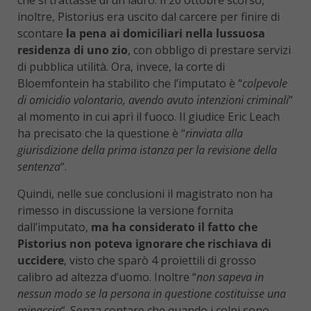
che si trattasse di un ladro. Il 20 ottobre scorso,
inoltre, Pistorius era uscito dal carcere per finire di
scontare
la pena ai domiciliari nella lussuosa
residenza di uno zio
, con obbligo di prestare servizi
di pubblica utilità. Ora, invece, la corte di
Bloemfontein ha stabilito che l’imputato è “
colpevole
di omicidio volontario, avendo avuto intenzioni criminali
”
al momento in cui aprì il fuoco. Il giudice Eric Leach
ha precisato che la questione è “
rinviata alla
giurisdizione della prima istanza per la revisione della
sentenza
“.
Quindi, nelle sue conclusioni il magistrato non ha
rimesso in discussione la versione fornita
dall’imputato,
ma ha considerato il fatto che
Pistorius non poteva ignorare che rischiava di
uccidere
, visto che sparò 4 proiettili di grosso
calibro ad altezza d’uomo. Inoltre “
non sapeva in
nessun modo se la persona in questione costituisse una
minaccia
“. Senza contare che quando i colpi sono