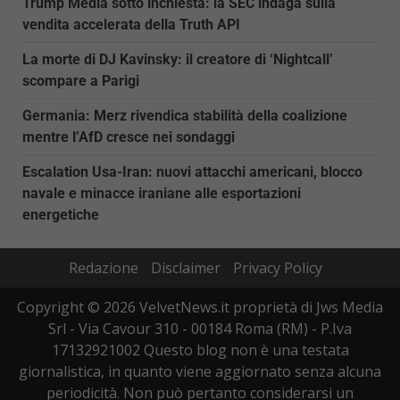
Trump Media sotto inchiesta: la SEC indaga sulla
vendita accelerata della Truth API
La morte di DJ Kavinsky: il creatore di ‘Nightcall’
scompare a Parigi
Germania: Merz rivendica stabilità della coalizione
mentre l’AfD cresce nei sondaggi
Escalation Usa-Iran: nuovi attacchi americani, blocco
navale e minacce iraniane alle esportazioni
energetiche
Redazione
Disclaimer
Privacy Policy
Copyright © 2026 VelvetNews.it proprietà di Jws Media
Srl - Via Cavour 310 - 00184 Roma (RM) - P.Iva
17132921002 Questo blog non è una testata
giornalistica, in quanto viene aggiornato senza alcuna
periodicità. Non può pertanto considerarsi un