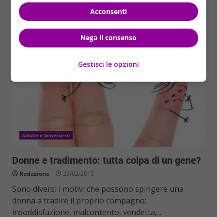
Acconsenti
Read More
Nega il consenso
Gestisci le opzioni
Salute e benessere
Donne e tradimento: tutta colpa di un gene?
Redazione
23/02/2015
Sono diversi i motivi che possono spingere una
donna a tradire il proprio compagno:
insoddisfazione, malcontento, vendetta,...