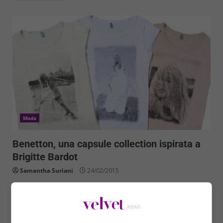
Moda
Benetton, una capsule collection ispirata a
Brigitte Bardot
Samantha Suriani
24/02/2015
Brigitte Bardot è un mito del cinema mondiale.
Un’icona degli anni Cinquanta e Sessanta che ancora
oggi...