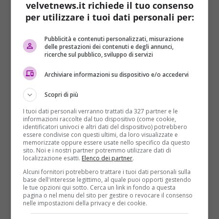
velvetnews.it richiede il tuo consenso
Read More
per utilizzare i tuoi dati personali per:
Pubblicità e contenuti personalizzati, misurazione
delle prestazioni dei contenuti e degli annunci,
ricerche sul pubblico, sviluppo di servizi
Archiviare informazioni su dispositivo e/o accedervi
Scopri di più
I tuoi dati personali verranno trattati da 327 partner e le
informazioni raccolte dal tuo dispositivo (come cookie,
identificatori univoci e altri dati del dispositivo) potrebbero
Cinema
essere condivise con questi ultimi, da loro visualizzate e
memorizzate oppure essere usate nello specifico da questo
sito. Noi e i nostri partner potremmo utilizzare dati di
Sean Penn, The Gunman: il nuovo trailer è
localizzazione esatti.
Elenco dei partner
.
online
Alcuni fornitori potrebbero trattare i tuoi dati personali sulla
base dell'interesse legittimo, al quale puoi opporti gestendo
Redazione
24/02/2015
le tue opzioni qui sotto. Cerca un link in fondo a questa
pagina o nel menu del sito per gestire o revocare il consenso
La Open Road Films ha rilasciato il nuovo trailer di
nelle impostazioni della privacy e dei cookie.
The Gunman, l’action crime movie diretto da...