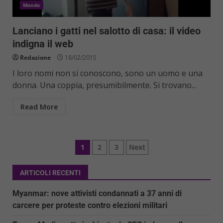
Mondo
Lanciano i gatti nel salotto di casa: il video
indigna il web
Redazione
18/02/2015
I loro nomi non si conoscono, sono un uomo e una
donna. Una coppia, presumibilmente. Si trovano...
Read More
Paginazione
1
2
3
Next
degli
ARTICOLI RECENTI
articoli
Myanmar: nove attivisti condannati a 37 anni di
carcere per proteste contro elezioni militari